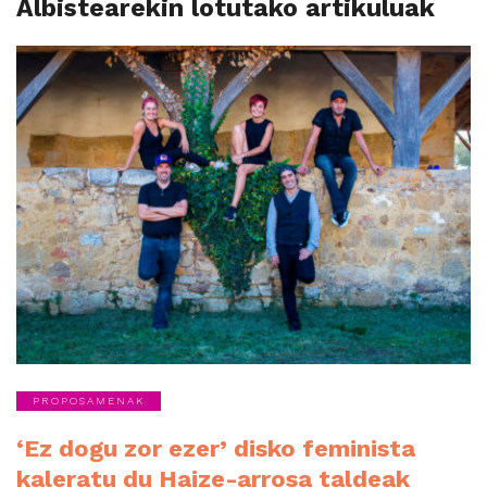
Albistearekin lotutako artikuluak
PROPOSAMENAK
‘Ez dogu zor ezer’ disko feminista
kaleratu du Haize-arrosa taldeak