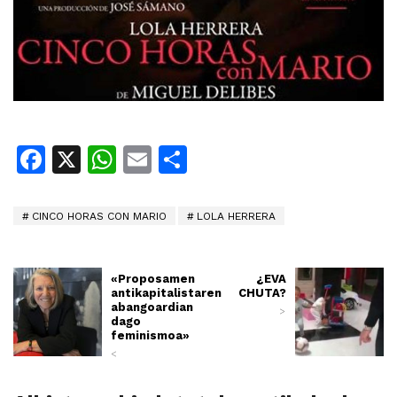
Facebook
X
WhatsApp
Email
Share
CINCO HORAS CON MARIO
LOLA HERRERA
«Proposamen
¿EVA
antikapitalistaren
CHUTA?
abangoardian
>
dago
feminismoa»
<