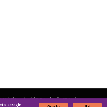
na » Contacto
Pribatutasun politika
Cookie politika
eta zeregin
Onartu
Itxi