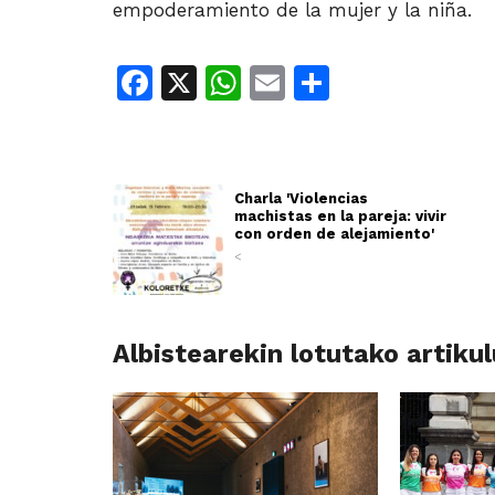
empoderamiento de la mujer y la niña.
Facebook
X
WhatsApp
Email
Share
Charla 'Violencias
machistas en la pareja: vivir
con orden de alejamiento'
<
Albistearekin lotutako artiku