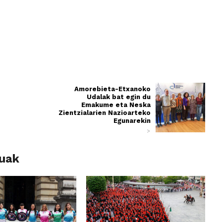
Amorebieta-Etxanoko
Udalak bat egin du
Emakume eta Neska
Zientzialarien Nazioarteko
Egunarekin
>
luak