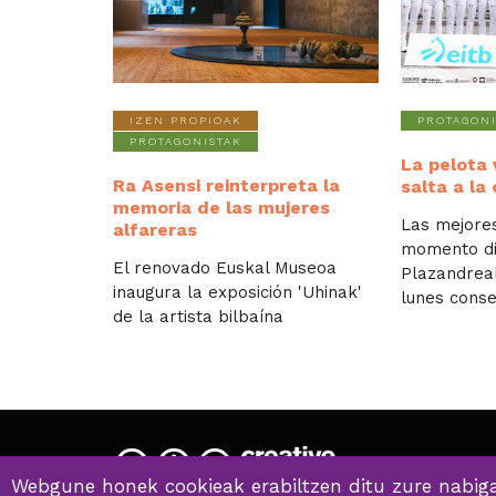
IZEN PROPIOAK
PROTAGONI
PROTAGONISTAK
La pelota
Ra Asensi reinterpreta la
salta a la
memoria de las mujeres
Las mejore
alfareras
momento di
El renovado Euskal Museoa
Plazandrea
inaugura la exposición 'Uhinak'
lunes consec
de la artista bilbaína
Webgune honek cookieak erabiltzen ditu zure nabiga