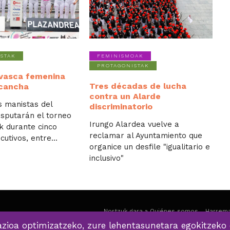
STAK
FEMINISMOAK
PROTAGONISTAK
 vasca femenina
Tres décadas de lucha
 cancha
contra un Alarde
s manistas del
discriminatorio
sputarán el torneo
Irungo Alardea vuelve a
k durante cinco
reclamar al Ayuntamiento que
utivos, entre...
organice un desfile "igualitario e
inclusivo"
Nortzuk gara » Quiénes somos
Harrema
zioa optimizatzeko, zure lehentasunetara egokitzeko 