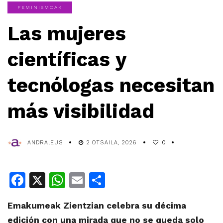
FEMINISMOAK
Las mujeres
científicas y
tecnólogas necesitan
más visibilidad
ANDRA.EUS
2 OTSAILA, 2026
0
Facebook
X
WhatsApp
Email
Share
Emakumeak Zientzian celebra su décima
edición con una mirada que no se queda solo