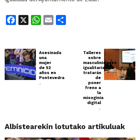
Facebook
X
WhatsApp
Email
Share
Asesinada
Talleres
una
sobre
mujer
masculinidades
de 52
igualitarias
años en
tratarán
Pontevedra
de
poner
<
freno a
la
misoginia
digital
>
Albistearekin lotutako artikuluak