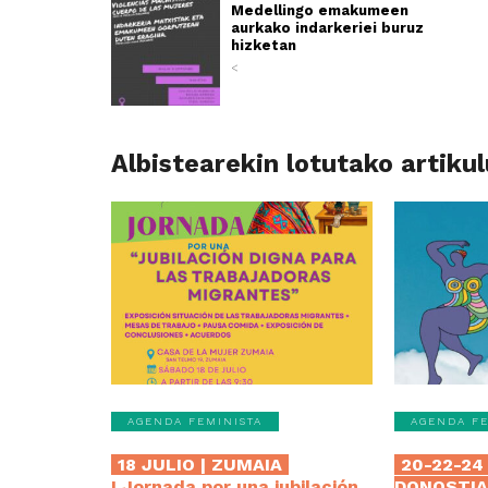
Medellingo emakumeen
aurkako indarkeriei buruz
hizketan
<
Albistearekin lotutako artiku
AGENDA FEMINISTA
AGENDA FE
18 JULIO | ZUMAIA
20-22-24 
I Jornada por una jubilación
DONOSTI