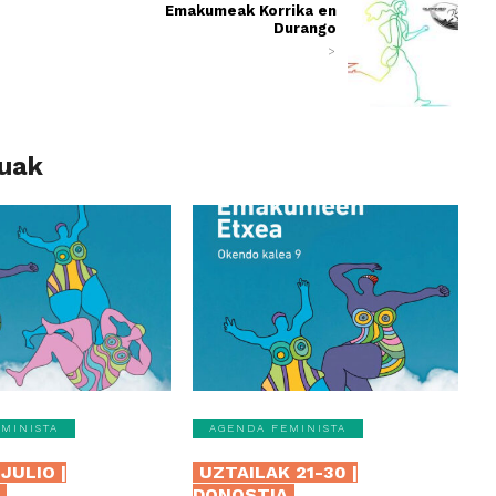
Emakumeak Korrika en
Durango
>
luak
MINISTA
AGENDA FEMINISTA
JULIO |
UZTAILAK 21-30 |
A
DONOSTIA