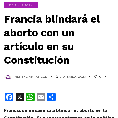
FEMINISMOAK
Francia blindará el
aborto con un
artículo en su
Constitución
MERTXE ARRATIBEL
2 OTSAILA, 2023
0
Facebook
X
WhatsApp
Email
Share
Francia se encamina a blindar el aborto en la
Constitución.
Sus representantes en la política