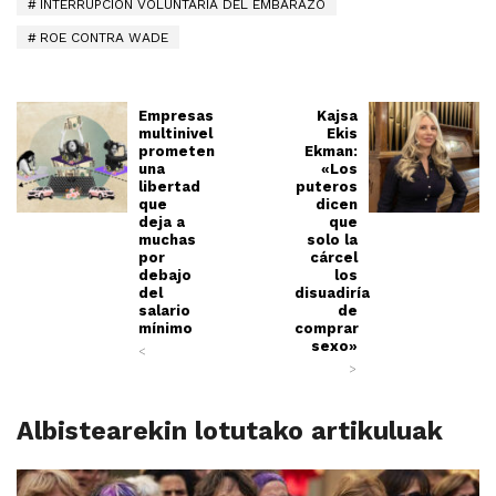
INTERRUPCIÓN VOLUNTARIA DEL EMBARAZO
ROE CONTRA WADE
Empresas
Kajsa
multinivel
Ekis
prometen
Ekman:
una
«Los
libertad
puteros
que
dicen
deja a
que
muchas
solo la
por
cárcel
debajo
los
del
disuadiría
salario
de
mínimo
comprar
sexo»
<
>
Albistearekin lotutako artikuluak