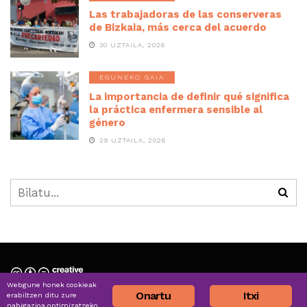
Las trabajadoras de las conserveras
de Bizkaia, más cerca del acuerdo
30 UZTAILA, 2026
EGUNEKO GAIA
La importancia de definir qué significa
la práctica enfermera sensible al
género
29 UZTAILA, 2026
Webgune honek cookieak
Nortzuk gara » Quiénes somos
Onartu
Itxi
erabiltzen ditu zure
nabigazioa optimizatzeko,