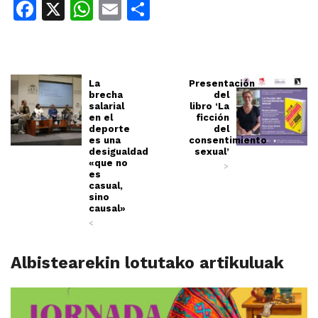
Facebook
X
WhatsApp
Email
Share
La
Presentación
brecha
del
salarial
libro ‘La
en el
ficción
deporte
del
es una
consentimiento
desigualdad
sexual’
«que no
>
es
casual,
sino
causal»
<
Albistearekin lotutako artikuluak