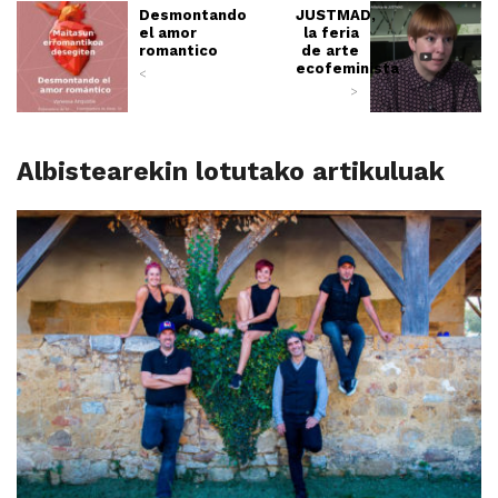
Desmontando
JUSTMAD,
el amor
la feria
romantico
de arte
ecofeminista
<
>
Albistearekin lotutako artikuluak