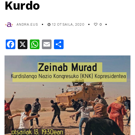
Kurdo
ANDRA.EUS
12 OTSAILA, 2020
0
Facebook
X
WhatsApp
Email
Share