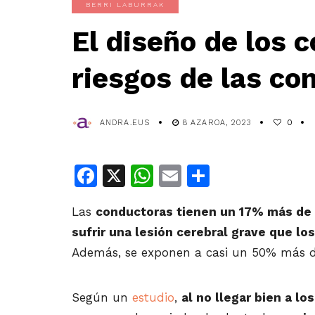
BERRI LABURRAK
El diseño de los 
riesgos de las co
ANDRA.EUS
8 AZAROA, 2023
0
Facebook
X
WhatsApp
Email
Share
Las
conductoras tienen un 17% más de 
sufrir una lesión cerebral grave que lo
Además, se exponen a casi un 50% más de
Según un
estudio
,
al no llegar bien a lo