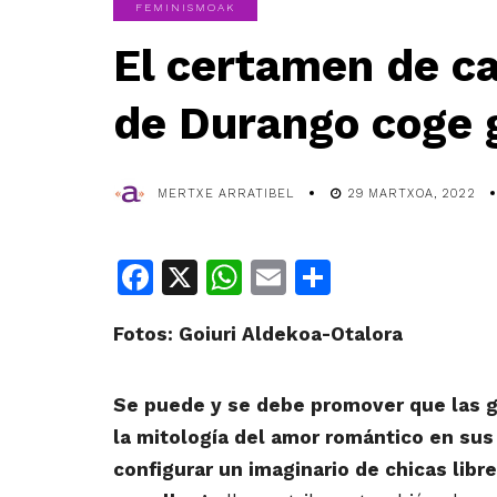
FEMINISMOAK
El certamen de c
de Durango coge 
MERTXE ARRATIBEL
29 MARTXOA, 2022
Facebook
X
WhatsApp
Email
Share
Fotos: Goiuri Aldekoa-Otalora
Se puede y se debe promover que las g
la mitología del amor romántico en sus
configurar un imaginario de chicas libr