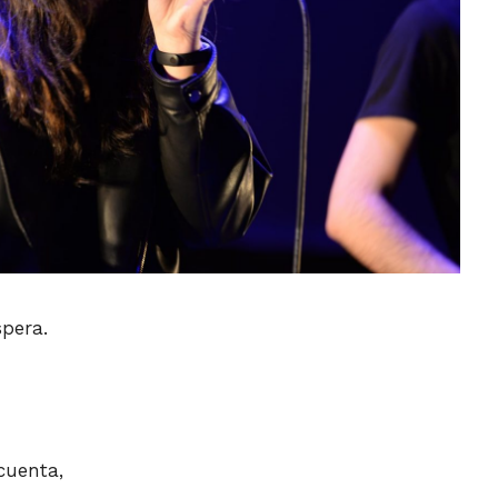
spera.
cuenta,