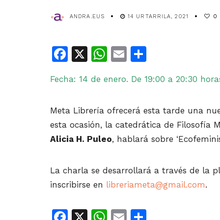
ANDRA.EUS
14 URTARRILA, 2021
0
Facebook
X
WhatsApp
Email
Share
Fecha: 14 de enero. De 19:00 a 20:30 hora
Meta Librería ofrecerá esta tarde una nue
esta ocasión, la catedrática de Filosofía M
Alicia H. Puleo
, hablará sobre ‘Ecofemini
La charla se desarrollará a través de la p
inscribirse en
libreriameta@gmail.com
.
Facebook
X
WhatsApp
Email
Share