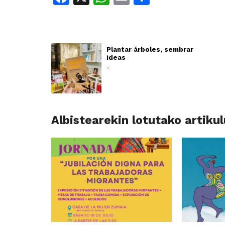
Plantar árboles, sembrar
ideas
<
Albistearekin lotutako artiku