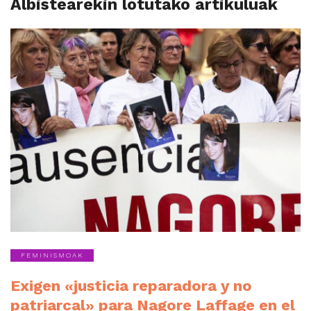
Albistearekin lotutako artikuluak
FEMINISMOAK
Exigen «justicia reparadora y no
patriarcal» para Nagore Laffage en el