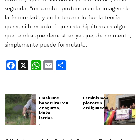
segunda, “un cambio profundo en la imagen de
la feminidad”, y en la tercera lo fue la teoría
queer, si bien aclaró que esta hipótesis es algo
que tendrá que demostrar ya que, de momento,
simplemente puede formularlo.
Facebook
X
WhatsApp
Email
Share
Emakume
Feminismoa,
baserritarren
plazaren
ezagutza,
erdigunean
kinka
>
larrian
<