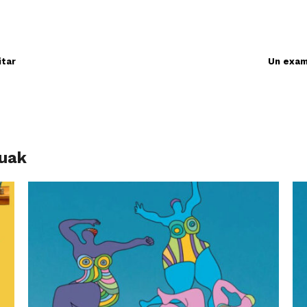
itar
Un exam
luak