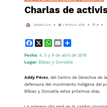
Charlas de activi
ANDRA.EUS
2 APIRILA, 2019
0
Facebook
X
WhatsApp
Email
Share
Fecha:
4, 5 y 9 de abril de 2019
Lugar:
Bilbao y Donostia
Addy Pérez
, del Centro de Derechos de l
defensora del movimiento indígena del pu
Bilbao y Donostia estos próximos días.
La primera cita será en la capital vizcaína