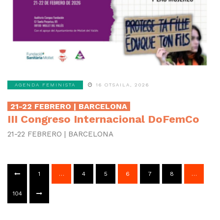
AGENDA FEMINISTA
16 OTSAILA, 2026
21-22 FEBRERO | BARCELONA
III Congreso Internacional DoFemCo
21-22 FEBRERO | BARCELONA
1
…
4
5
6
7
8
…
104