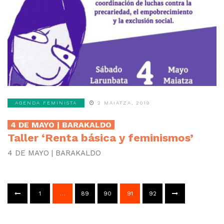
AGENDA FEMINISTA
2 MAIATZA, 2019
4 DE MAYO | BARAKALDO
Taller ‘Renta básica y feminismos’
4 DE MAYO | BARAKALDO
1
…
89
90
91
92