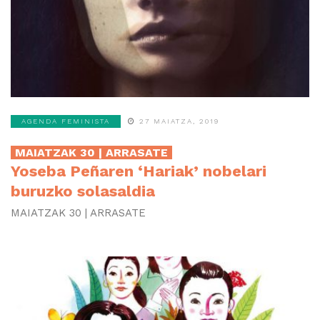
AGENDA FEMINISTA
27 MAIATZA, 2019
MAIATZAK 30 | ARRASATE
Yoseba Peñaren ‘Hariak’ nobelari
buruzko solasaldia
MAIATZAK 30 | ARRASATE