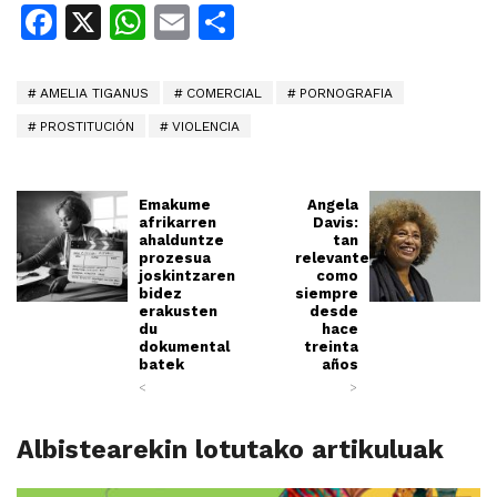
Facebook
X
WhatsApp
Email
Share
AMELIA TIGANUS
COMERCIAL
PORNOGRAFIA
PROSTITUCIÓN
VIOLENCIA
Emakume
Angela
afrikarren
Davis:
ahalduntze
tan
prozesua
relevante
joskintzaren
como
bidez
siempre
erakusten
desde
du
hace
dokumental
treinta
batek
años
<
>
Albistearekin lotutako artikuluak