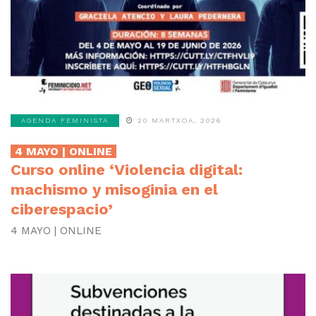
AGENDA FEMINISTA
20 MARTXOA, 2026
4 MAYO | ONLINE
Curso online ‘Violencia digital:
machismo y misoginia en el
ciberespacio’
4 MAYO | ONLINE