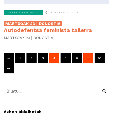
AGENDA FEMINISTA
15 MARTXOA, 2026
MARTXOAK 23 | DONOSTIA
Autodefentsa feminista tailerra
MARTXOAK 23 | DONOSTIA
1
2
3
4
5
6
…
92
Azken bidalketak