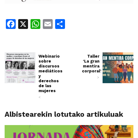
Facebook
X
WhatsApp
Email
Share
Webinario
Taller
sobre
‘La gran
discursos
mentira
mediáticos
corporal’
y
>
derechos
de las
mujeres
<
Albistearekin lotutako artikuluak