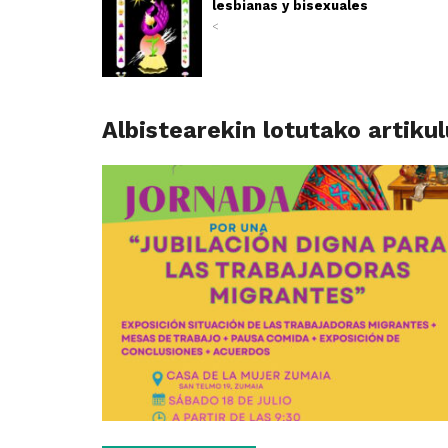
lesbianas y bisexuales
<
Albistearekin lotutako artiku