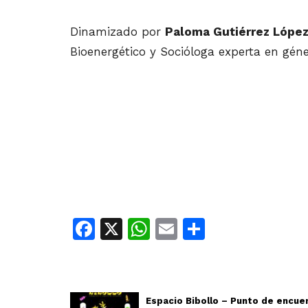
Dinamizado por
Paloma Gutiérrez Lópe
Bioenergético y Socióloga experta en géne
Facebook
X
WhatsApp
Email
Share
Espacio Bibollo – Punto de encue