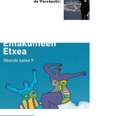
de 'Persépolis',
>