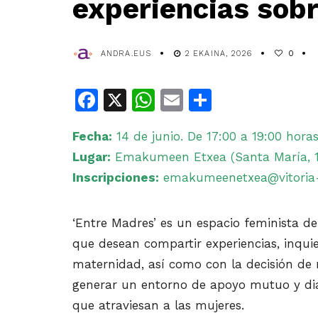
experiencias sob
ANDRA.EUS
2 EKAINA, 2026
0
Facebook
X
WhatsApp
Email
Share
Fecha:
14 de junio. De 17:00 a 19:00 hora
Lugar:
Emakumeen Etxea (Santa María, 11
Inscripciones:
emakumeenetxea@vitoria-g
‘Entre Madres’ es un espacio feminista de
que desean compartir experiencias, inquie
maternidad, así como con la decisión de 
generar un entorno de apoyo mutuo y diál
que atraviesan a las mujeres.