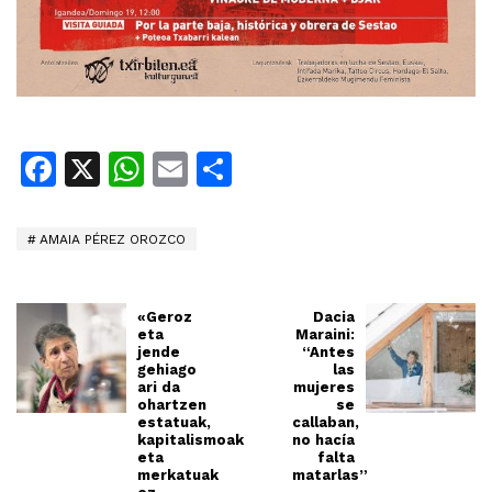
Facebook
X
WhatsApp
Email
Share
AMAIA PÉREZ OROZCO
«Geroz
Dacia
eta
Maraini:
jende
“Antes
gehiago
las
ari da
mujeres
ohartzen
se
estatuak,
callaban,
kapitalismoak
no hacía
eta
falta
merkatuak
matarlas”