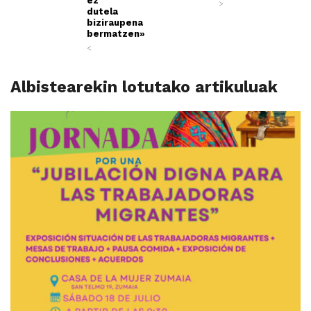
ez
>
dutela
biziraupena
bermatzen»
<
Albistearekin lotutako artikuluak