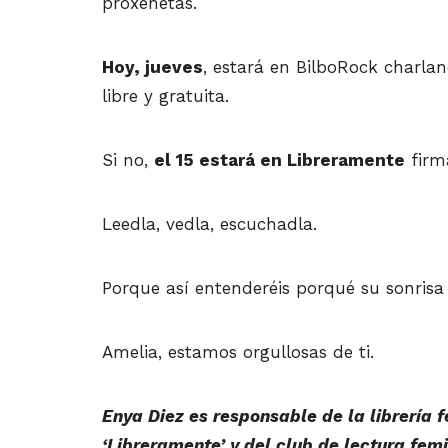
proxenetas.
Hoy, jueves
, estará en BilboRock charla
libre y gratuita.
Si no,
el 15 estará en Libreramente
firma
Leedla, vedla, escuchadla.
Porque así entenderéis porqué su sonrisa
Amelia, estamos orgullosas de ti.
Enya Diez es responsable de la librería 
‘Libreramente’ y del club de lectura fem