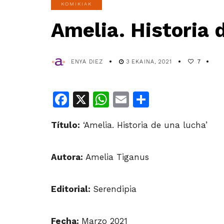
KOMIKIAK
Amelia. Historia 
ENYA DIEZ
3 EKAINA, 2021
7
Facebook
X
WhatsApp
Email
Share
Título:
‘Amelia. Historia de una lucha’
Autora:
Amelia Tiganus
Editorial:
Serendipia
Fecha:
Marzo 2021