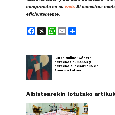
comprando en su
web.
Si necesitas cual
eficientemente.
Facebook
X
WhatsApp
Email
Share
Curso online: Género,
derechos humanos y
derecho al desarrollo en
América Latina
<
Albistearekin lotutako artiku