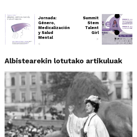
Jornada:
Summit
Género,
Stem
Medicalización
Talent
y Salud
Girl
Mental
>
<
Albistearekin lotutako artikuluak