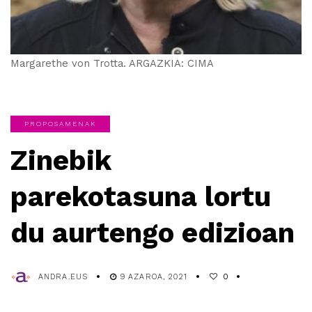
Margarethe von Trotta. ARGAZKIA: CIMA
PROPOSAMENAK
Zinebik
parekotasuna lortu
du aurtengo edizioan
ANDRA.EUS
9 AZAROA, 2021
0