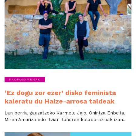
PROPOSAMENAK
‘Ez dogu zor ezer’ disko feminista
kaleratu du Haize-arrosa taldeak
Lan berria gauzatzeko Karmele Jaio, Onintza Enbeita,
Miren Amuriza edo Itziar Ituñoren kolaborazioak izan...