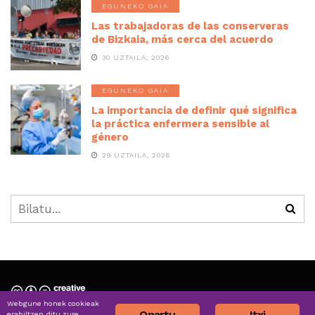
EGUNEKO GAIA
Las trabajadoras de las conserveras
de Bizkaia, más cerca del acuerdo
30 UZTAILA, 2026
EGUNEKO GAIA
La importancia de definir qué significa
la práctica enfermera sensible al
género
29 UZTAILA, 2026
Webgune honek cookieak
Nortzuk gara » Quiénes somos
Onartu
Itxi
erabiltzen ditu zure