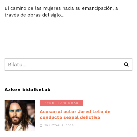
El camino de las mujeres hacia su emancipación, a
través de obras del siglo...
Azken bidalketak
BERRI LABURRAK
Acusan al actor Jared Leto de
conducta sexual delictiva
30 UZTAILA, 2026