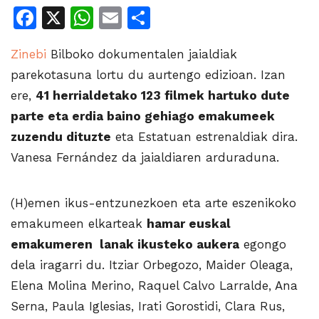
Facebook
X
WhatsApp
Email
Share
Zinebi
Bilboko dokumentalen jaialdiak
parekotasuna lortu du aurtengo edizioan. Izan
ere,
41 herrialdetako 123 filmek hartuko dute
parte eta erdia baino gehiago emakumeek
zuzendu dituzte
eta Estatuan estrenaldiak dira.
Vanesa Fernández da jaialdiaren arduraduna.
(H)emen ikus-entzunezkoen eta arte eszenikoko
emakumeen elkarteak
hamar euskal
emakumeren lanak ikusteko aukera
egongo
dela iragarri du. Itziar Orbegozo, Maider Oleaga,
Elena Molina Merino, Raquel Calvo Larralde, Ana
Serna, Paula Iglesias, Irati Gorostidi, Clara Rus,