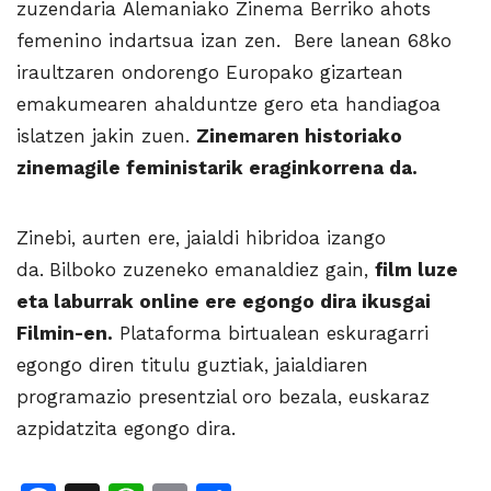
zuzendaria Alemaniako Zinema Berriko ahots
femenino indartsua izan zen. Bere lanean 68ko
iraultzaren ondorengo Europako gizartean
emakumearen ahalduntze gero eta handiagoa
islatzen jakin zuen.
Zinemaren historiako
zinemagile feministarik eraginkorrena da.
Zinebi, aurten ere, jaialdi hibridoa izango
da.
Bilboko zuzeneko emanaldiez gain,
film luze
eta laburrak online ere egongo dira ikusgai
Filmin-en.
Plataforma birtualean eskuragarri
egongo diren titulu guztiak, jaialdiaren
programazio presentzial oro bezala, euskaraz
azpidatzita egongo dira.