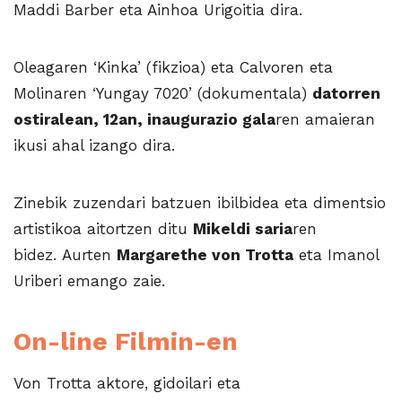
Maddi Barber eta Ainhoa Urigoitia dira.
Oleagaren ‘Kinka’ (fikzioa) eta Calvoren eta
Molinaren ‘Yungay 7020’ (dokumentala)
datorren
ostiralean, 12an, inaugurazio gala
ren amaieran
ikusi ahal izango dira.
Zinebik zuzendari batzuen ibilbidea eta dimentsio
artistikoa aitortzen ditu
Mikeldi saria
ren
bidez. Aurten
Margarethe von Trotta
eta Imanol
Uriberi emango zaie.
On-line Filmin-en
Von Trotta aktore, gidoilari eta