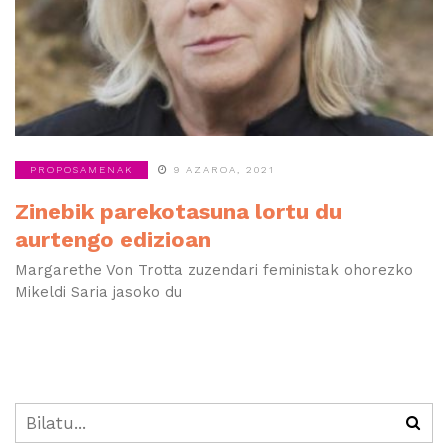
PROPOSAMENAK
9 AZAROA, 2021
Zinebik parekotasuna lortu du
aurtengo edizioan
Margarethe Von Trotta zuzendari feministak ohorezko
Mikeldi Saria jasoko du