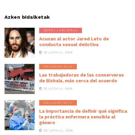
Azken bidalketak
BERRI LABURRAK
Acusan al actor Jared Leto de
conducta sexual delictiva
30 UZTAILA, 2026
EGUNEKO GAIA
Las trabajadoras de las conserveras
de Bizkaia, más cerca del acuerdo
30 UZTAILA, 2026
EGUNEKO GAIA
La importancia de definir qué significa
la práctica enfermera sensible al
género
29 UZTAILA, 2026