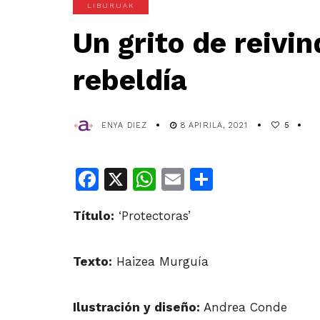
LIBURUAK
Un grito de reivi
rebeldía
ENYA DIEZ
8 APIRILA, 2021
5
Facebook
X
WhatsApp
Email
Share
Título:
‘Protectoras’
Texto:
Haizea Murguía
Ilustración y diseño:
Andrea Conde