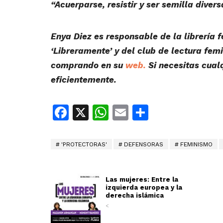
“Acuerparse,
resistir y ser semilla divers
Enya Diez es responsable de la librería 
‘Libreramente’ y del club de lectura fem
comprando en su
web.
Si necesitas cual
eficientemente.
Facebook
X
WhatsApp
Email
Share
'PROTECTORAS'
DEFENSORAS
FEMINISMO
Las mujeres: Entre la
izquierda europea y la
derecha islámica
<