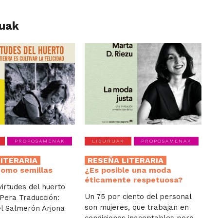
luak
PROPOSAMENAK
LIBURUAK
PROPOSAMENAK
LITERARIA
RESEÑA LITERARIA
como semillas
¿Es posible una moda
éticamente respetuosa?
virtudes del huerto
Un 75 por ciento del personal
 Pera Traducción:
son mujeres, que trabajan en
l Salmerón Arjona