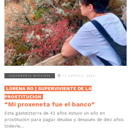
INDARKERIA MATXISTA
17 UZTAILA, 2023
LORENA RO | SUPERVIVIENTE DE LA
PROSTITUCION
“Mi proxeneta fue el banco”
Esta gasteiztarra de 42 años estuvo un año en
prostitución para pagar deudas y después de diez años
todavía...