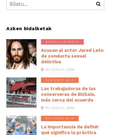
Azken bidalketak
BERRI LABURRAK
Acusan al actor Jared Leto
de conducta sexual
delictiva
30 UZTAILA, 2026
EGUNEKO GAIA
Las trabajadoras de las
conserveras de Bizkaia,
más cerca del acuerdo
30 UZTAILA, 2026
EGUNEKO GAIA
La importancia de definir
qué significa la práctica