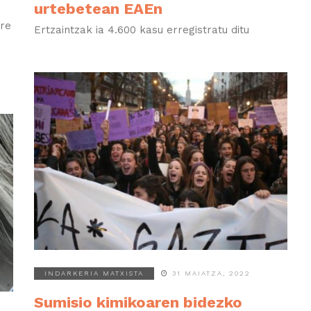
urtebetean EAEn
ere
Ertzaintzak ia 4.600 kasu erregistratu ditu
INDARKERIA MATXISTA
31 MAIATZA, 2022
Sumisio kimikoaren bidezko