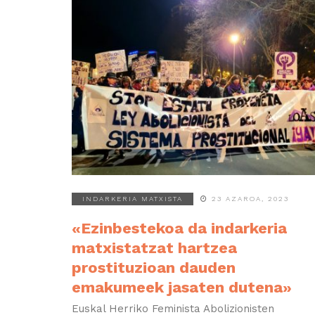
INDARKERIA MATXISTA
23 AZAROA, 2023
«Ezinbestekoa da indarkeria
matxistatzat hartzea
prostituzioan dauden
emakumeek jasaten dutena»
Euskal Herriko Feminista Abolizionisten