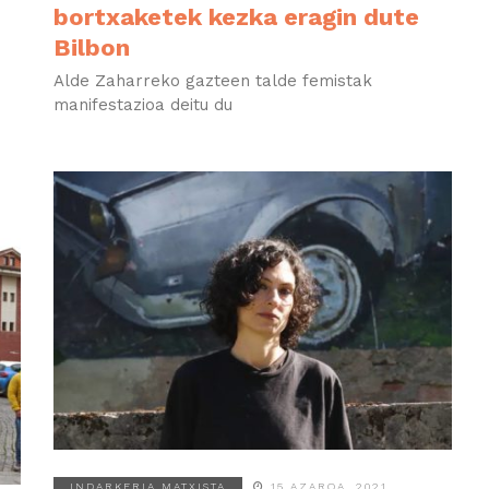
bortxaketek kezka eragin dute
Bilbon
Alde Zaharreko gazteen talde femistak
manifestazioa deitu du
INDARKERIA MATXISTA
15 AZAROA, 2021