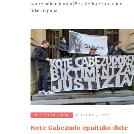
Koordinakundeak A25erako kaleratu duen
adierazpena
BERRI LABURRAK
13 URRIA, 2022
Kote Cabezudo epaituko dute