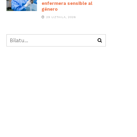
enfermera sensible al
género
29 UZTAILA, 2026