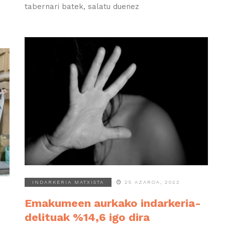
tabernari batek, salatu duenez
INDARKERIA MATXISTA
25 AZAROA, 2022
Emakumeen aurkako indarkeria-
delituak %14,6 igo dira