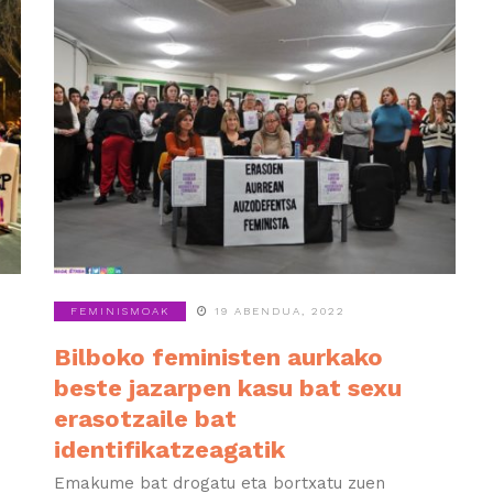
FEMINISMOAK
19 ABENDUA, 2022
Bilboko feministen aurkako
beste jazarpen kasu bat sexu
erasotzaile bat
identifikatzeagatik
Emakume bat drogatu eta bortxatu zuen