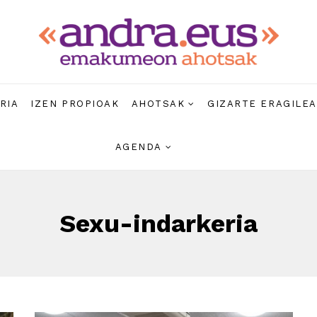
RIA
IZEN PROPIOAK
AHOTSAK
GIZARTE ERAGILE
AGENDA
Sexu-indarkeria