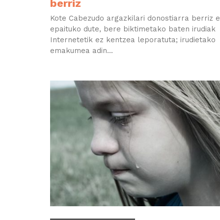
berriz
Kote Cabezudo argazkilari donostiarra berriz 
epaituko dute, bere biktimetako baten irudiak
Internetetik ez kentzea leporatuta; irudietako
emakumea adin...