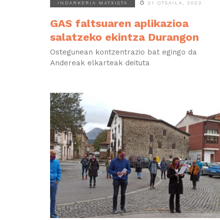
INDARKERIA MATXISTA
21 OTSAILA, 2022
GAS faltsuaren aplikazioa
salatzeko ekintza Durangon
Ostegunean kontzentrazio bat egingo da
Andereak elkarteak deituta