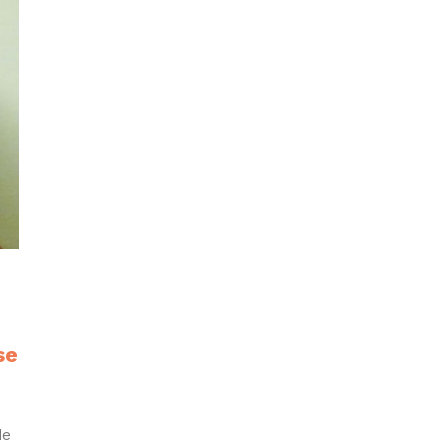
se
de