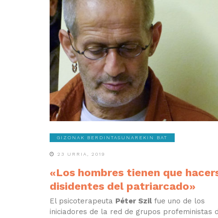
GIZONAK BERDINTASUNAREKIN BAT
23 URRIA, 2019
«Los hombres tienen que hacer
disidentes del patriarcado»
El psicoterapeuta
Péter Szil
fue uno de los
iniciadores de la red de grupos profeministas 