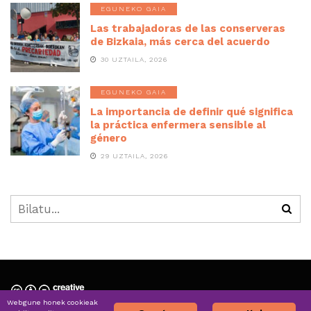
EGUNEKO GAIA
Las trabajadoras de las conserveras
de Bizkaia, más cerca del acuerdo
30 UZTAILA, 2026
EGUNEKO GAIA
La importancia de definir qué significa
la práctica enfermera sensible al
género
29 UZTAILA, 2026
Webgune honek cookieak
Nortzuk gara » Quiénes somos