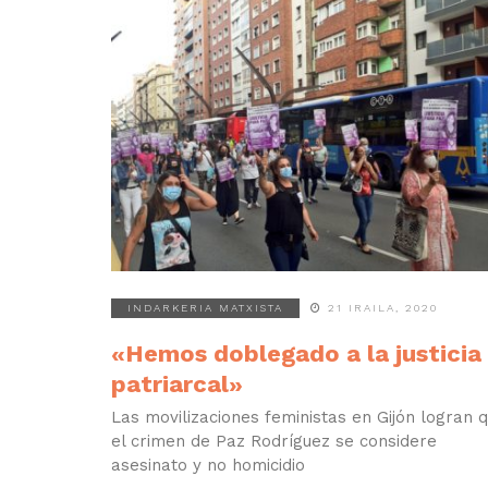
INDARKERIA MATXISTA
21 IRAILA, 2020
«Hemos doblegado a la justicia
patriarcal»
Las movilizaciones feministas en Gijón logran 
el crimen de Paz Rodríguez se considere
asesinato y no homicidio