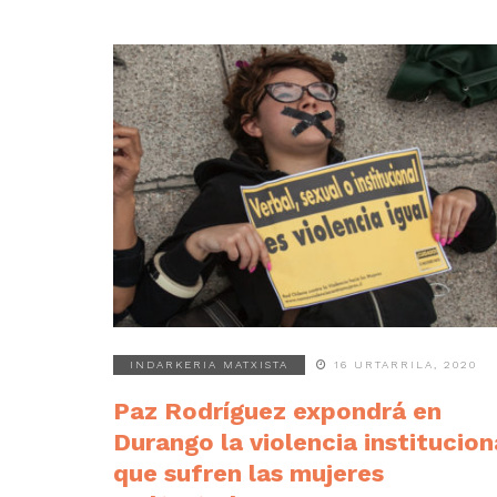
INDARKERIA MATXISTA
16 URTARRILA, 2020
Paz Rodríguez expondrá en
Durango la violencia institucion
que sufren las mujeres