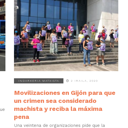
INDARKERIA MATXISTA
2 IRAILA, 2020
Movilizaciones en Gijón para que
un crimen sea considerado
machista y reciba la máxima
que
pena
Una veintena de organizaciones pide que la