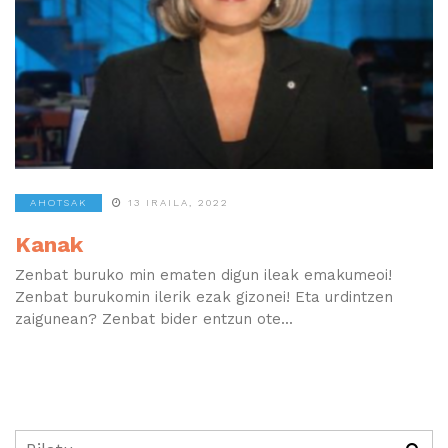
AHOTSAK
13 IRAILA, 2022
Kanak
Zenbat buruko min ematen digun ileak emakumeoi!
Zenbat burukomin ilerik ezak gizonei! Eta urdintzen
zaigunean? Zenbat bider entzun ote...