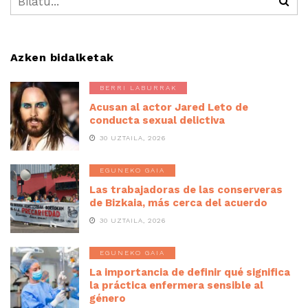
Azken bidalketak
BERRI LABURRAK
Acusan al actor Jared Leto de
conducta sexual delictiva
30 UZTAILA, 2026
EGUNEKO GAIA
Las trabajadoras de las conserveras
de Bizkaia, más cerca del acuerdo
30 UZTAILA, 2026
EGUNEKO GAIA
La importancia de definir qué significa
la práctica enfermera sensible al
género