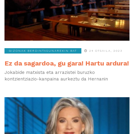
GIZONAK BERDINTASUNAREKIN BAT
24 OTSAILA, 2023
Ez da sagardoa, gu gara! Hartu ardura!
Jokabide matxista eta arrazistei buruzko
kontzientziazio-kanpaina aurkeztu da Hernanin