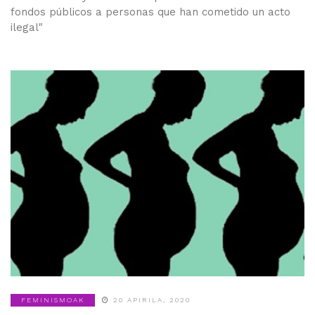
fondos públicos a personas que han cometido un acto
ilegal"
FEMINISMOAK
20 APIRILA, 2020