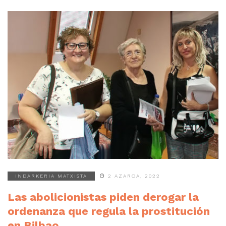
INDARKERIA MATXISTA
2 AZAROA, 2022
Las abolicionistas piden derogar la
ordenanza que regula la prostitución
en Bilbao