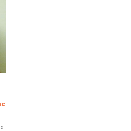
se
de