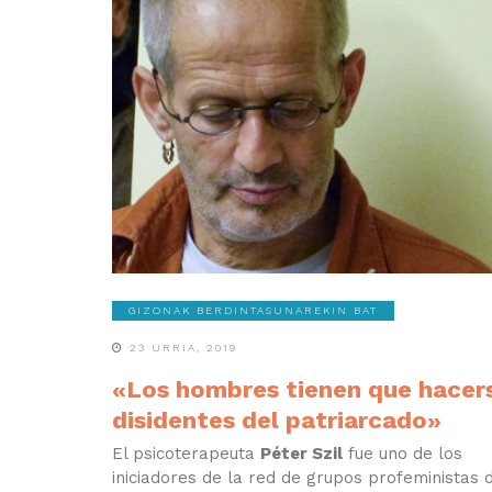
GIZONAK BERDINTASUNAREKIN BAT
23 URRIA, 2019
«Los hombres tienen que hacer
disidentes del patriarcado»
El psicoterapeuta
Péter Szil
fue uno de los
iniciadores de la red de grupos profeministas 