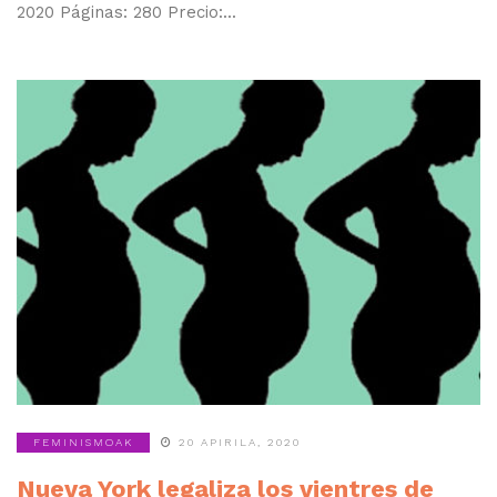
2020 Páginas: 280 Precio:...
FEMINISMOAK
20 APIRILA, 2020
Nueva York legaliza los vientres de