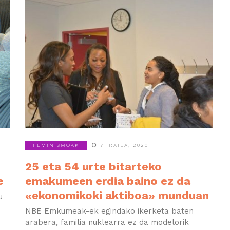
FEMINISMOAK
7 IRAILA, 2020
25 eta 54 urte bitarteko
e
emakumeen erdia baino ez da
«ekonomikoki aktiboa» munduan
u
NBE Emkumeak-ek egindako ikerketa baten
arabera, familia nuklearra ez da modelorik