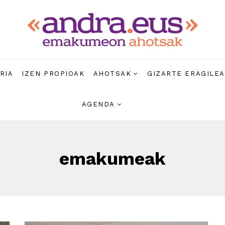
RIA
IZEN PROPIOAK
AHOTSAK
GIZARTE ERAGILE
AGENDA
emakumeak