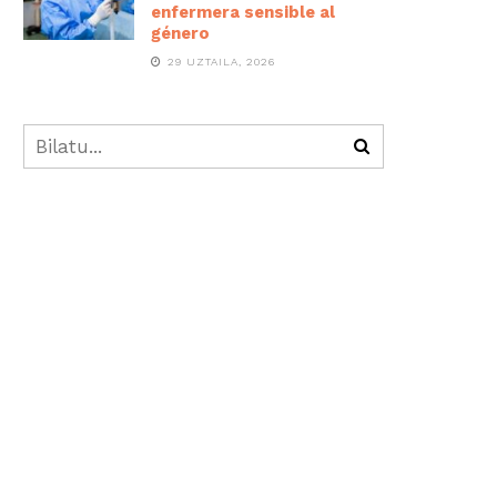
enfermera sensible al
género
29 UZTAILA, 2026