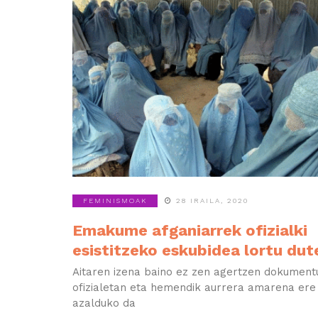
FEMINISMOAK
28 IRAILA, 2020
Emakume afganiarrek ofizialki
esistitzeko eskubidea lortu dut
Aitaren izena baino ez zen agertzen dokument
ofizialetan eta hemendik aurrera amarena ere
azalduko da