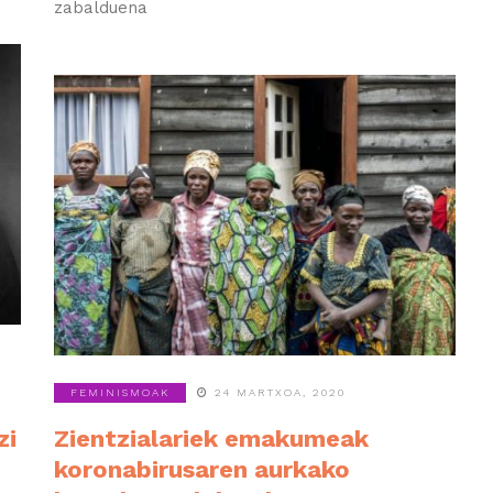
zabalduena
FEMINISMOAK
24 MARTXOA, 2020
zi
Zientzialariek emakumeak
koronabirusaren aurkako