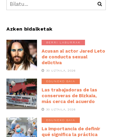
Azken bidalketak
BERRI LABURRAK
Acusan al actor Jared Leto
de conducta sexual
delictiva
30 UZTAILA, 2026
EGUNEKO GAIA
Las trabajadoras de las
conserveras de Bizkaia,
más cerca del acuerdo
30 UZTAILA, 2026
EGUNEKO GAIA
La importancia de definir
qué significa la práctica