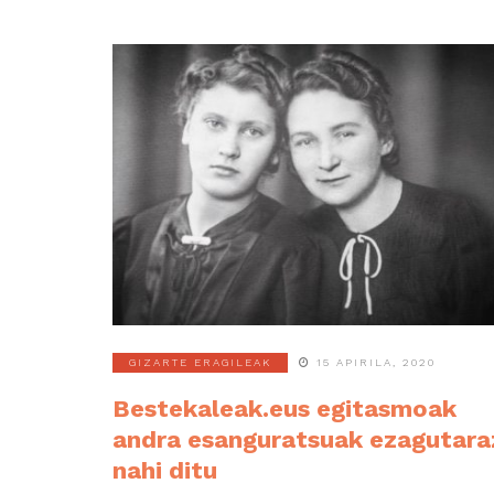
GIZARTE ERAGILEAK
15 APIRILA, 2020
Bestekaleak.eus egitasmoak
andra esanguratsuak ezagutara
nahi ditu