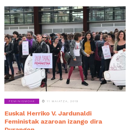
FEMINISMOAK
11 MAIATZA, 2019
Euskal Herriko V. Jardunaldi
Feministak azaroan izango dira
Durangon