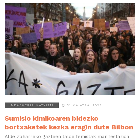
INDARKERIA MATXISTA
31 MAIATZA, 2022
Sumisio kimikoaren bidezko
bortxaketek kezka eragin dute Bilbon
Alde Zaharreko gazteen talde femistak manifestazioa