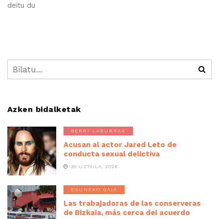
deitu du
Azken bidalketak
BERRI LABURRAK
Acusan al actor Jared Leto de
conducta sexual delictiva
30 UZTAILA, 2026
EGUNEKO GAIA
Las trabajadoras de las conserveras
de Bizkaia, más cerca del acuerdo