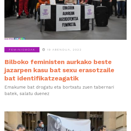
FEMINISMOAK
19 ABENDUA, 2022
Bilboko feministen aurkako beste
jazarpen kasu bat sexu erasotzaile
bat identifikatzeagatik
Emakume bat drogatu eta bortxatu zuen tabernari
batek, salatu duenez