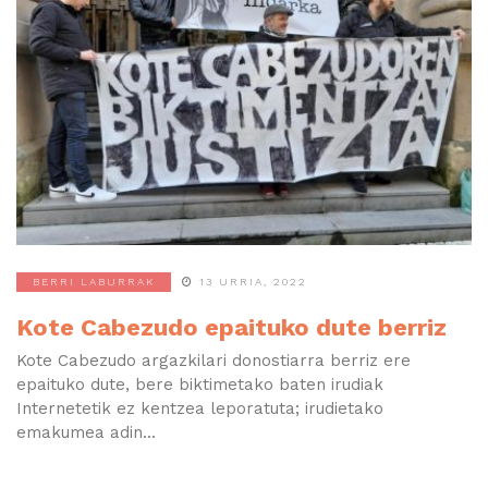
BERRI LABURRAK
13 URRIA, 2022
Kote Cabezudo epaituko dute berriz
Kote Cabezudo argazkilari donostiarra berriz ere
epaituko dute, bere biktimetako baten irudiak
Internetetik ez kentzea leporatuta; irudietako
emakumea adin...