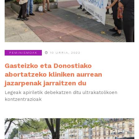
FEMINISMOAK
10 URRIA, 2022
Gasteizko eta Donostiako
abortatzeko kliniken aurrean
jazarpenak jarraitzen du
Legeak apiriletik debekatzen ditu ultrakatolikoen
kontzentrazioak