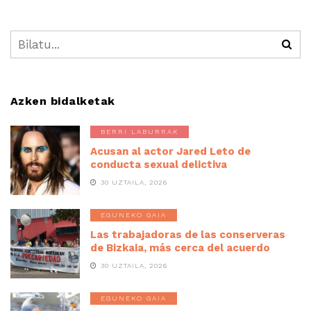
Azken bidalketak
BERRI LABURRAK
Acusan al actor Jared Leto de
conducta sexual delictiva
30 UZTAILA, 2026
EGUNEKO GAIA
Las trabajadoras de las conserveras
de Bizkaia, más cerca del acuerdo
30 UZTAILA, 2026
EGUNEKO GAIA