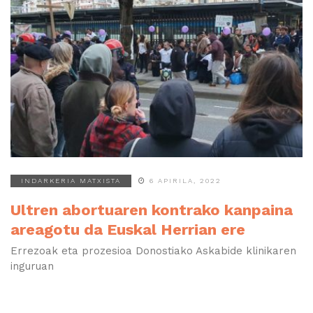
INDARKERIA MATXISTA
6 APIRILA, 2022
Ultren abortuaren kontrako kanpaina
areagotu da Euskal Herrian ere
Errezoak eta prozesioa Donostiako Askabide klinikaren
inguruan