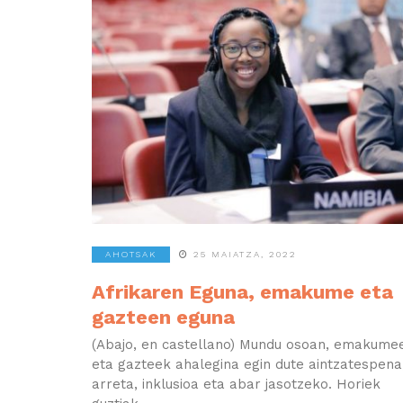
AHOTSAK
25 MAIATZA, 2022
Afrikaren Eguna, emakume eta
gazteen eguna
(Abajo, en castellano) Mundu osoan, emakume
eta gazteek ahalegina egin dute aintzatespena
arreta, inklusioa eta abar jasotzeko. Horiek