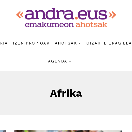
RIA
IZEN PROPIOAK
AHOTSAK
GIZARTE ERAGILE
AGENDA
Afrika