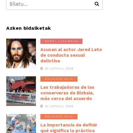
Azken bidalketak
BERRI LABURRAK
Acusan al actor Jared Leto
de conducta sexual
delictiva
30 UZTAILA, 2026
EGUNEKO GAIA
Las trabajadoras de las
conserveras de Bizkaia,
más cerca del acuerdo
30 UZTAILA, 2026
EGUNEKO GAIA
La importancia de definir
qué significa la práctica