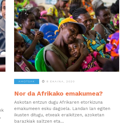
AHOTSAK
8 EKAINA, 2020
Nor da Afrikako emakumea?
Askotan entzun dugu Afrikaren etorkizuna
emakumeen esku dagoela. Landan lan egiten
ek
ikusten ditugu, etxeak eraikitzen, azoketan
,
barazkiak saltzen eta...