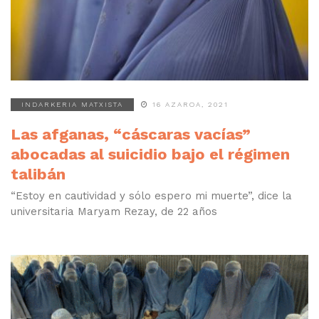
INDARKERIA MATXISTA
16 AZAROA, 2021
Las afganas, “cáscaras vacías”
abocadas al suicidio bajo el régimen
talibán
“Estoy en cautividad y sólo espero mi muerte”, dice la
universitaria Maryam Rezay, de 22 años