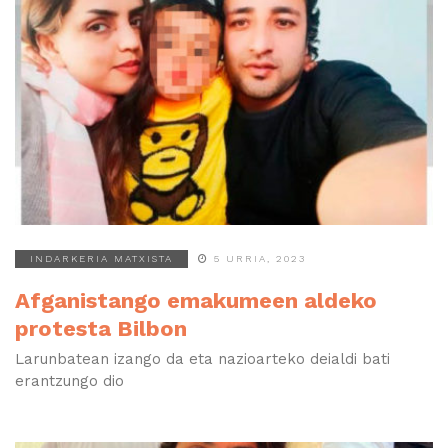
INDARKERIA MATXISTA
5 URRIA, 2023
Afganistango emakumeen aldeko
protesta Bilbon
Larunbatean izango da eta nazioarteko deialdi bati
erantzungo dio