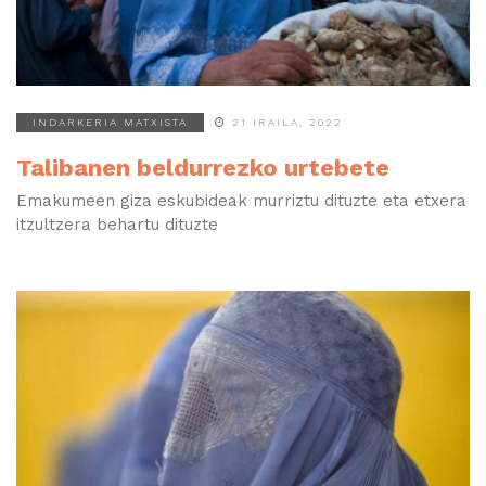
INDARKERIA MATXISTA
21 IRAILA, 2022
Talibanen beldurrezko urtebete
Emakumeen giza eskubideak murriztu dituzte eta etxera
itzultzera behartu dituzte