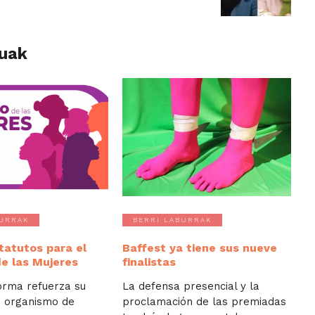
luak
BURRAK
BERRI LABURRAK
tatutos para el
Baffest ya tiene sus nueve
de las Mujeres
finalistas
orma refuerza su
La defensa presencial y la
 organismo de
proclamación de las premiadas