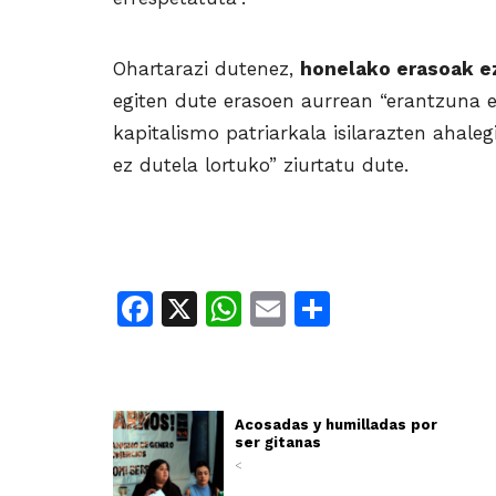
Ohartarazi dutenez,
honelako erasoak ez
egiten dute erasoen aurrean “erantzuna em
kapitalismo patriarkala isilarazten ahaleg
ez dutela lortuko” ziurtatu dute.
Facebook
X
WhatsApp
Email
Share
Acosadas y humilladas por
ser gitanas
<