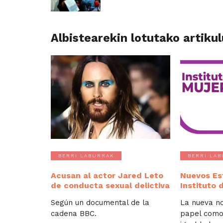
Albistearekin lotutako artiku
BERRI LABURRAK
BERRI LA
Acusan al actor Jared Leto
Nuevos Es
de conducta sexual delictiva
Instituto 
Según un documental de la
La nueva n
cadena BBC.
papel como