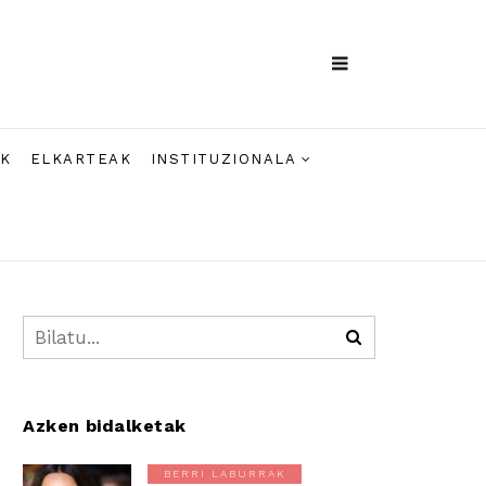
AK
ELKARTEAK
INSTITUZIONALA
Azken bidalketak
BERRI LABURRAK