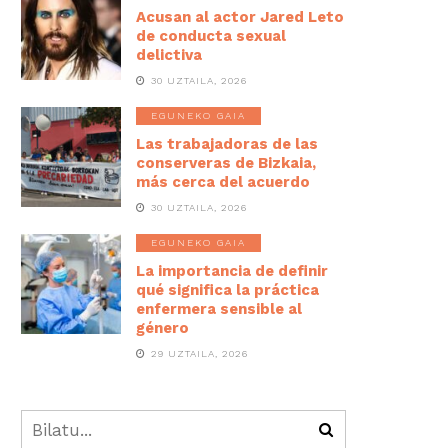
Acusan al actor Jared Leto
de conducta sexual
delictiva
30 UZTAILA, 2026
EGUNEKO GAIA
Las trabajadoras de las
conserveras de Bizkaia,
más cerca del acuerdo
30 UZTAILA, 2026
EGUNEKO GAIA
La importancia de definir
qué significa la práctica
enfermera sensible al
género
29 UZTAILA, 2026