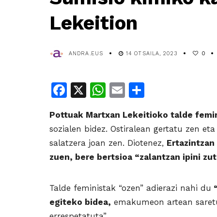
Lekeition
ANDRA.EUS
14 OTSAILA, 2023
0
Facebook
X
WhatsApp
Email
Share
Pottuak Martxan Lekeitioko talde femin
sozialen bidez. Ostiralean gertatu zen 
salatzera joan zen. Diotenez,
Ertazintzan
zuen, bere bertsioa “zalantzan ipini zu
Talde feministak “ozen” adierazi nahi du
“
egiteko bidea,
emakumeon artean saretu
errespetatuta”.