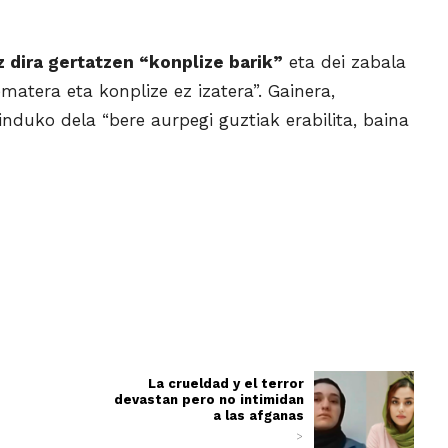
 dira gertatzen “konplize barik”
eta dei zabala
atera eta konplize ez izatera”. Gainera,
induko dela “bere aurpegi guztiak erabilita, baina
La crueldad y el terror
devastan pero no intimidan
a las afganas
>