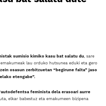
istak sumisio kimiko kasu bat salatu du
, sare
eta emakumeak lau orduko hutsunea eduki eta gero
 zein osasun zerbitzuetan “begirune falta” jaso
telako etengabe”.
autodefentsa feminista dela erasoari aurre
ta, elkar babestuz eta emakumeen bizipena