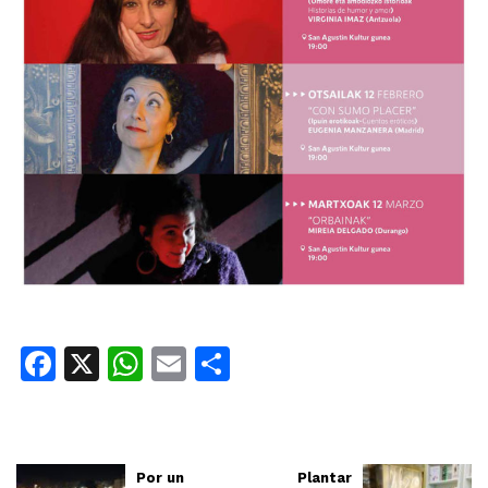
Facebook
X
WhatsApp
Email
Share
Por un
Plantar