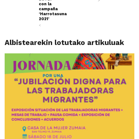
>
con la
campaña
‘Harrotasuna
2021’
<
Albistearekin lotutako artikuluak