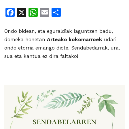
Facebook
X
WhatsApp
Email
Share
Ondo bidean, eta eguraldiak laguntzen badu,
domeka honetan
Arteako kokomarroek
udari
ondo etorria emango diote. Sendabedarrak, ura,
sua eta kantua ez dira faltako!