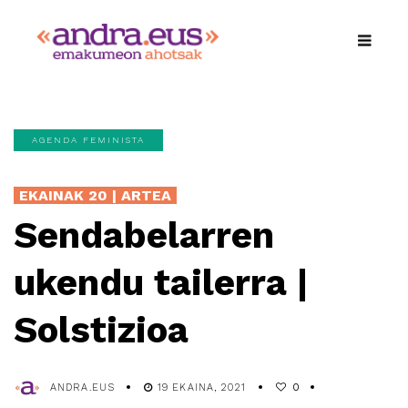
AGENDA FEMINISTA
EKAINAK 20 | ARTEA
Sendabelarren
ukendu tailerra |
Solstizioa
ANDRA.EUS
19 EKAINA, 2021
0