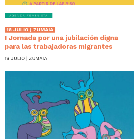
AGENDA FEMINISTA
18 JULIO | ZUMAIA
I Jornada por una jubilación digna
para las trabajadoras migrantes
18 JULIO | ZUMAIA