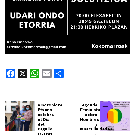
Facebook
X
WhatsApp
Email
Share
Amorebieta-
Agenda
Etxano
Feminista
celebra
sobre
el Día
Hombres
del
y
Orgullo
Masculinidades
LGTBI+