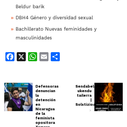
Beldur barik
DBH4 Género y diversidad sexual
Bachillerato Nuevas feminidades y
masculinidades
Facebook
X
WhatsApp
Email
Share
Defensoras
Sendabelarren
denuncian
ukendu
la
tailerra
detención
|
en
Solstizioa
Nicaragua
>
de la
feminista
opositora