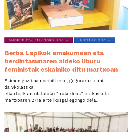
AMOREBIETA-ETXANOKO UDALA
INSTITUZIONALA
Berba Lapikok emakumeen eta
berdintasunaren aldeko liburu
feministak eskainiko ditu martxoan
Ekimen guzti hau biribiltzeko, gogorarazi nahi
da Skolastika
elkarteak antolatutako “Irakurleak” erakusketa
martxoaren 27ra arte ikusgai egongo dela...