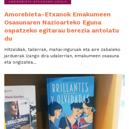
AMOREBIETA-ETXANOKO UDALA
Amorebieta-Etxanok Emakumeen
Osasunaren Nazioarteko Eguna
ospatzeko egitarau berezia antolatu
du
Hitzaldiak, tailerrak, mahai-inguruak eta aire zabaleko
jarduerak izango dira udalerrian, emakumeen osasuna
eta ongizatea...