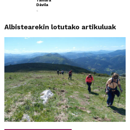
Tamara
Dávila
<
Albistearekin lotutako artikuluak