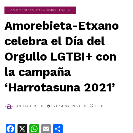
AMOREBIETA-ETXANOKO UDALA
Amorebieta-Etxano
celebra el Día del
Orgullo LGTBI+ con
la campaña
‘Harrotasuna 2021’
ANDRA.EUS
18 EKAINA, 2021
0
Facebook
X
WhatsApp
Email
Share