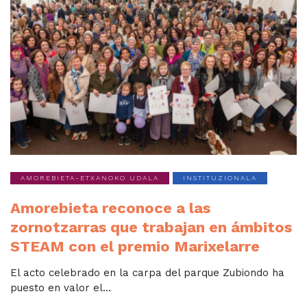
AMOREBIETA-ETXANOKO UDALA
INSTITUZIONALA
Amorebieta reconoce a las
zornotzarras que trabajan en ámbitos
STEAM con el premio Marixelarre
El acto celebrado en la carpa del parque Zubiondo ha
puesto en valor el...