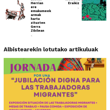
Herrian
Eraikiz
ere
>
emakumeek
armak
hartu
zituzten
Gerra
Zibilean
<
Albistearekin lotutako artikuluak