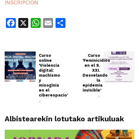
INSCRIPCIÓN
Facebook
X
WhatsApp
Email
Share
Curso
Curso
online
'Feminicidios
'Violencia
en el S.
digital:
XXI.
machismo
Desvelando
y
la
misoginia
epidemia
en el
invisible'
ciberespacio'
>
<
Albistearekin lotutako artikuluak