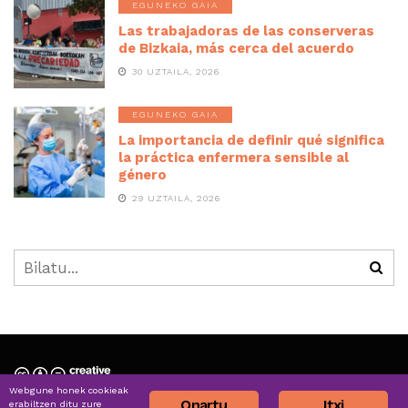
EGUNEKO GAIA
Las trabajadoras de las conserveras
de Bizkaia, más cerca del acuerdo
30 UZTAILA, 2026
EGUNEKO GAIA
La importancia de definir qué significa
la práctica enfermera sensible al
género
29 UZTAILA, 2026
Webgune honek cookieak
Nortzuk gara » Quiénes somos
Onartu
Itxi
erabiltzen ditu zure