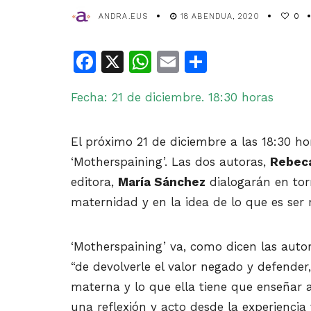
ANDRA.EUS
18 ABENDUA, 2020
0
Facebook
X
WhatsApp
Email
Share
Fecha: 21 de diciembre. 18:30 horas
El próximo 21 de diciembre a las 18:30 hor
‘Motherspaining’. Las dos autoras,
Rebec
editora,
María Sánchez
dialogarán en tor
maternidad y en la idea de lo que es se
‘Motherspaining’ va, como dicen las auto
“de devolverle el valor negado y defender
materna y lo que ella tiene que enseñar a
una reflexión y acto desde la experienci