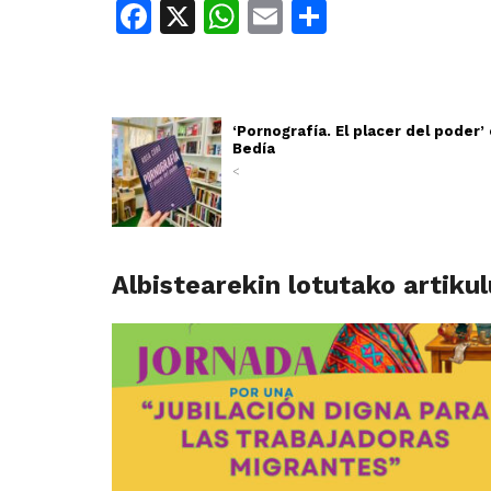
Facebook
X
WhatsApp
Email
Share
‘Pornografía. El placer del poder
Bedía
<
Albistearekin lotutako artiku