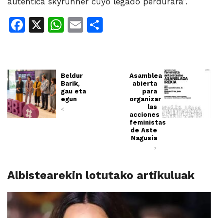
auténtica skyrunner cuyo legado perdurará”.
Facebook
X
WhatsApp
Email
Share
Beldur
Asamblea
Barik,
abierta
gau eta
para
egun
organizar
las
<
acciones
feministas
de Aste
Nagusia
>
Albistearekin lotutako artikuluak