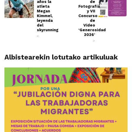
años la
de
atleta
Fotografía
Megan
y VII
Kimmel,
Concurso
leyenda
de
del
Vídeo
skyrunning
‘Generosidad
2026’
<
>
Albistearekin lotutako artikuluak