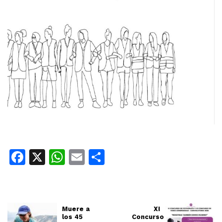
Facebook
X
WhatsApp
Email
Share
Muere a
XI
los 45
Concurso