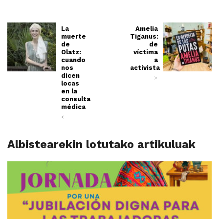
La
Amelia
muerte
Tiganus:
de
de
Olatz:
víctima
cuando
a
nos
activista
dicen
>
locas
en la
consulta
médica
<
Albistearekin lotutako artikuluak